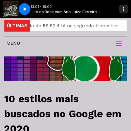
13:01 - 16:00
reira
Hora do Rock com Ana Luiza Ferreira
Stone Sour - Through Glass
quido de R$ 52,4 bi no segundo trimestre
ÚLTIMAS
CNC: endivi
MENU
10 estilos mais
buscados no Google em
2020