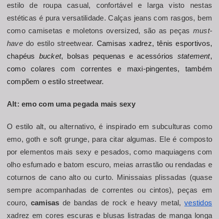
estilo de roupa casual, confortável e larga visto nestas 
estéticas é pura versatilidade. Calças jeans com rasgos, bem 
como camisetas e moletons oversized, são as peças
 must-
have
 do estilo streetwear. 
Camisas xadrez, tênis esportivos, 
chapéus 
bucket
, bolsas pequenas e acessórios 
statement
, 
como colares com correntes e maxi-pingentes, também 
compõem o estilo streetwear.
A
lt: emo com uma pegada mais sexy
O estilo alt, ou alternativo, é inspirado em subculturas como 
emo, goth e soft grunge, para citar algumas. Ele é composto 
por elementos mais sexy e pesados, como maquiagens com 
olho esfumado e batom escuro, meias arrastão ou rendadas e 
coturnos de cano alto ou curto. Minissaias plissadas (quase 
sempre acompanhadas de correntes ou cintos), peças em 
couro, 
camisas
 de bandas de rock e heavy metal, 
vestidos
xadrez em cores escuras e blusas listradas de manga longa 