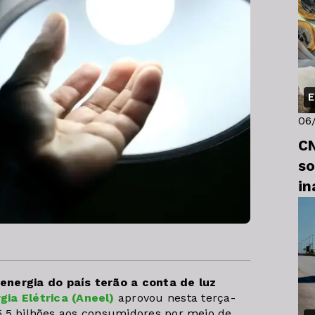
E
06
CN
so
in
energia do país terão a conta de luz
gia Elétrica (Aneel)
aprovou nesta terça-
$ 5,5 bilhões aos consumidores por meio de