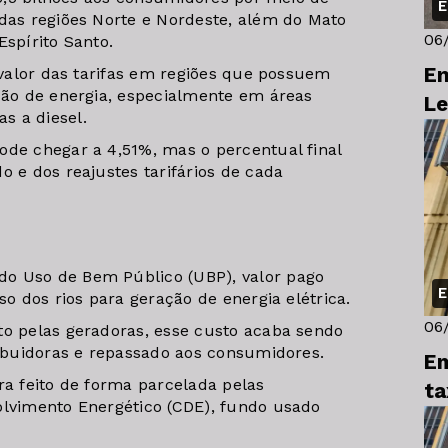
E
 das regiões Norte e Nordeste, além do Mato
06
Espírito Santo.
En
o valor das tarifas em regiões que possuem
ição de energia, especialmente em áreas
Le
s a diesel.
ode chegar a 4,51%, mas o percentual final
o e dos reajustes tarifários de cada
o Uso de Bem Público (UBP), valor pago
E
so dos rios para geração de energia elétrica.
06
to pelas geradoras, esse custo acaba sendo
ribuidoras e repassado aos consumidores.
Em
ra feito de forma parcelada pelas
ta
olvimento Energético (CDE), fundo usado