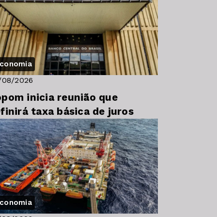
conomia
/08/2026
pom inicia reunião que
finirá taxa básica de juros
conomia