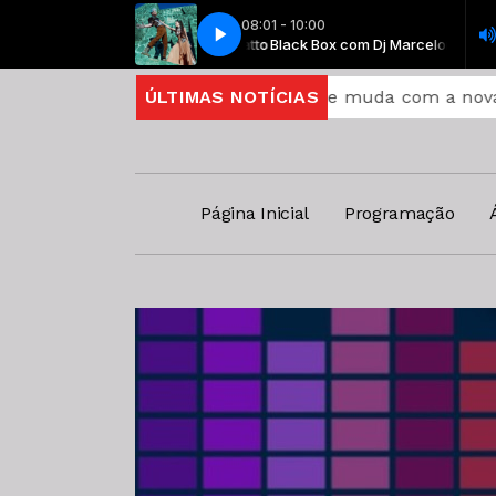
08:01 - 10:00
Black Box com Dj Marceloratto
SOFI TUKKER - Swing
Black Box com Dj Marceloratto
SOFI TUKKER - Swing
a cai
Entenda o que muda com a nova Lei do Frete
ÚLTIMAS NOTÍCIAS
Página Inicial
Programação