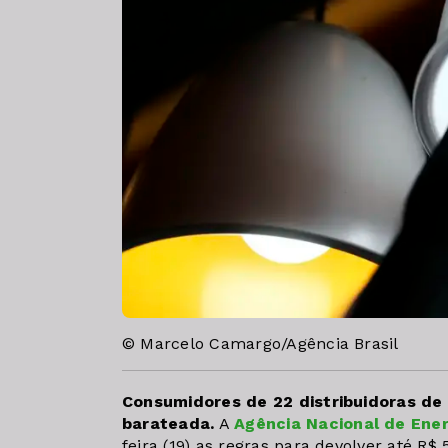
© Marcelo Camargo/Agência Brasil
Consumidores de 22 distribuidoras de 
barateada.
A
Agência Nacional de Ener
feira (19) as regras para devolver até R