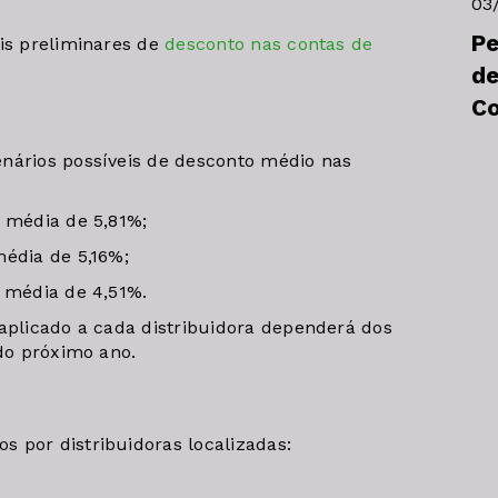
03
Pe
ais preliminares de
desconto nas contas de
de
C
nários possíveis de desconto médio nas
o média de 5,81%;
média de 5,16%;
o média de 4,51%.
 aplicado a cada distribuidora dependerá dos
 do próximo ano.
o
 por distribuidoras localizadas: