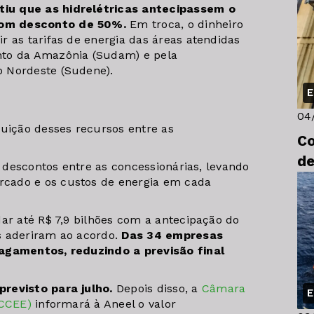
iu que as hidrelétricas antecipassem o
com desconto de 50%.
Em troca, o dinheiro
r as tarifas de energia das áreas atendidas
nto da Amazônia (Sudam) e pela
 Nordeste (Sudene).
E
04
buição desses recursos entre as
Co
de
s descontos entre as concessionárias, levando
cado e os custos de energia em cada
ar até R$ 7,9 bilhões com a antecipação do
s aderiram ao acordo.
Das 34 empresas
pagamentos, reduzindo a previsão final
revisto para julho.
Depois disso, a
Câmara
E
(CCEE)
informará à Aneel o valor