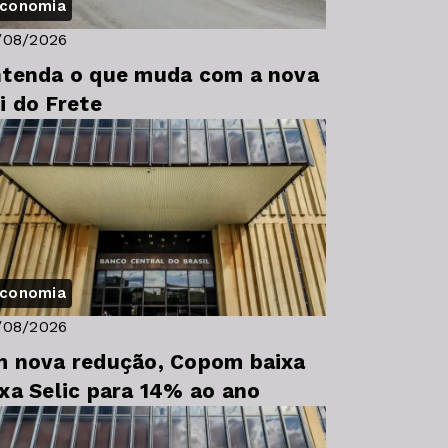
conomia
/08/2026
tenda o que muda com a nova
i do Frete
conomia
/08/2026
 nova redução, Copom baixa
xa Selic para 14% ao ano