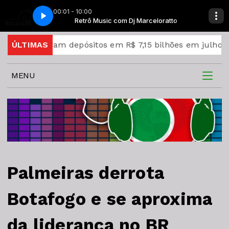
00:01 - 10:00
ime (Official Video)
celoratto
Retrô Music com Dj Marceloratto
Michael Jackson Remember The Time (Official Vid
uperam depósitos em R$ 7,15 bilhões em julho
ÚLTIMAS
Abert
MENU
Palmeiras derrota
Botafogo e se aproxima
da liderança no BR