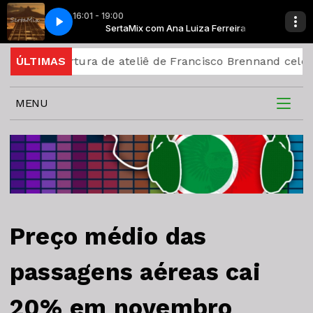
16:01 - 19:00
evinho - Mentalmente
a Ferreira
SertaMix com Ana Luiza Ferreira
Naiara Azevedo Feat MC Kevinho - Mentalmente
Abertura de ateliê de Francisco Brennand celebra cente
ÚLTIMAS
MENU
Preço médio das
passagens aéreas cai
20% em novembro